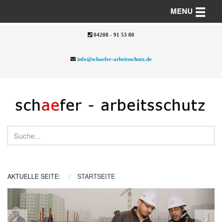
Toggle n
MENU
04208 - 91 53 80
info@schaefer-arbeitsschutz.de
AKTUELLE SEITE:
STARTSEITE
Previous
Nex