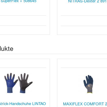
SuperFlex + 508645
NITRAS-Dexter 2 891
dukte
strick-Handschuhe LINTAO
MAXIFLEX COMFORT 2