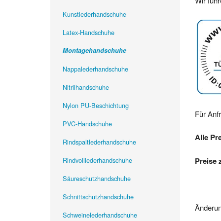
Wir füh
Kunstlederhandschuhe
Latex-Handschuhe
Montagehandschuhe
Nappalederhandschuhe
Nitrilhandschuhe
Nylon PU-Beschichtung
Für Anf
PVC-Handschuhe
Alle Pr
Rindspaltlederhandschuhe
Rindvolllederhandschuhe
Preise 
Säureschutzhandschuhe
Schnittschutzhandschuhe
Änderun
Schweinelederhandschuhe