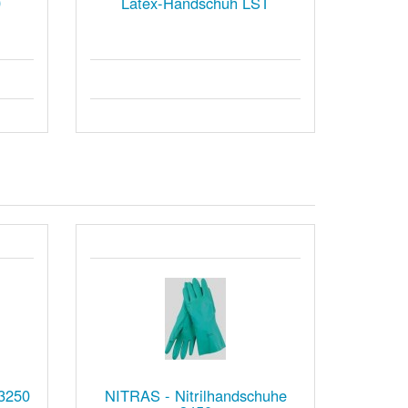
0
Latex-Handschuh LST
3250
NITRAS - Nitrilhandschuhe