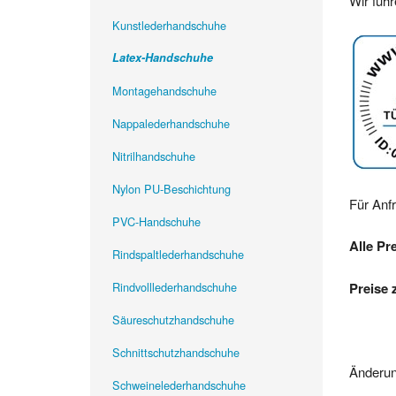
Wir füh
Kunstlederhandschuhe
Latex-Handschuhe
Montagehandschuhe
Nappalederhandschuhe
Nitrilhandschuhe
Nylon PU-Beschichtung
Für Anf
PVC-Handschuhe
Alle Pr
Rindspaltlederhandschuhe
Rindvolllederhandschuhe
Preise 
Säureschutzhandschuhe
Schnittschutzhandschuhe
Änderun
Schweinelederhandschuhe