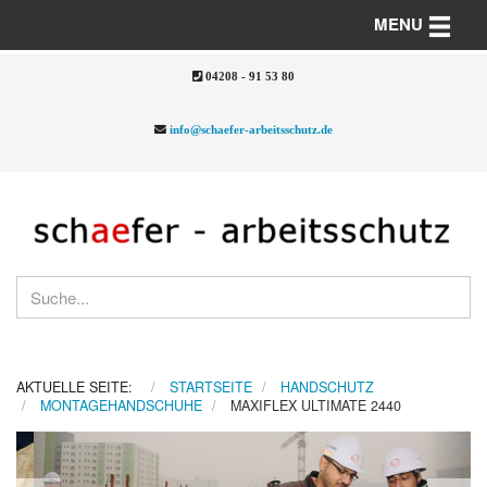
Toggle n
MENU
04208 - 91 53 80
info@schaefer-arbeitsschutz.de
AKTUELLE SEITE:
STARTSEITE
HANDSCHUTZ
MONTAGEHANDSCHUHE
MAXIFLEX ULTIMATE 2440
Previous
Nex