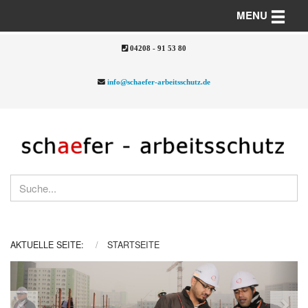
Toggle n
MENU
04208 - 91 53 80
info@schaefer-arbeitsschutz.de
AKTUELLE SEITE:
STARTSEITE
Previous
Nex