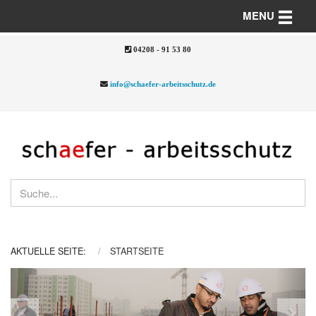
Toggle n
MENU
04208 - 91 53 80
info@schaefer-arbeitsschutz.de
AKTUELLE SEITE:
STARTSEITE
Previous
Nex