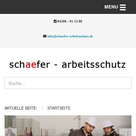
Toggle n
MENU
04208 - 91 53 80
info@schaefer-arbeitsschutz.de
AKTUELLE SEITE:
STARTSEITE
Previous
Nex