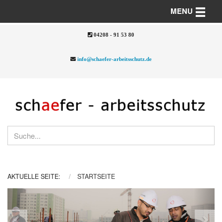
Toggle n
MENU
04208 - 91 53 80
info@schaefer-arbeitsschutz.de
AKTUELLE SEITE:
STARTSEITE
Previous
Nex