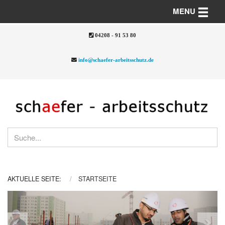
Toggle n
MENU
04208 - 91 53 80
info@schaefer-arbeitsschutz.de
AKTUELLE SEITE:
STARTSEITE
Previous
Nex