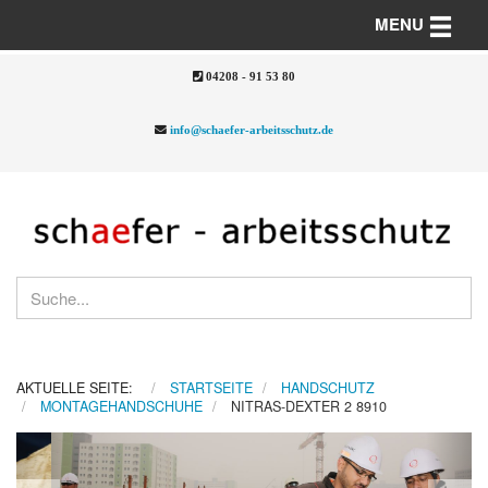
Toggle n
MENU
04208 - 91 53 80
info@schaefer-arbeitsschutz.de
AKTUELLE SEITE:
STARTSEITE
HANDSCHUTZ
MONTAGEHANDSCHUHE
NITRAS-DEXTER 2 8910
Previous
Nex