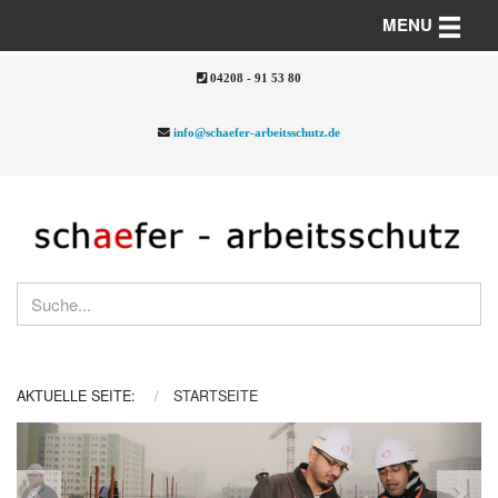
Toggle n
MENU
04208 - 91 53 80
info@schaefer-arbeitsschutz.de
AKTUELLE SEITE:
STARTSEITE
Previous
Nex