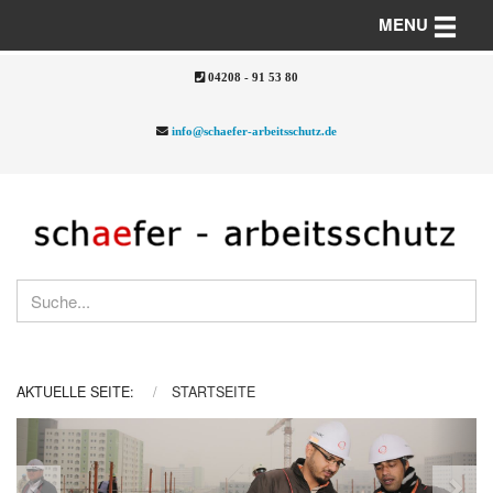
Toggle n
MENU
04208 - 91 53 80
info@schaefer-arbeitsschutz.de
AKTUELLE SEITE:
STARTSEITE
Previous
Nex