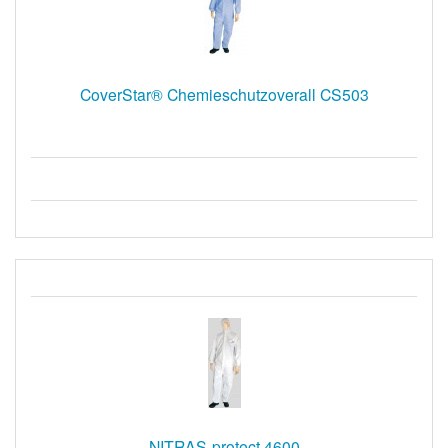
CoverStar® Chemieschutzoverall CS503
NITRAS-protect 4600