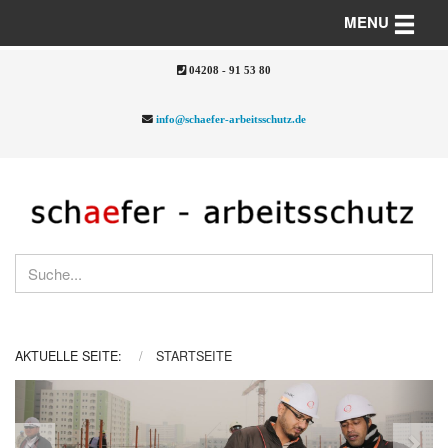
Toggle n
MENU
04208 - 91 53 80
info@schaefer-arbeitsschutz.de
AKTUELLE SEITE:
STARTSEITE
Previous
Nex