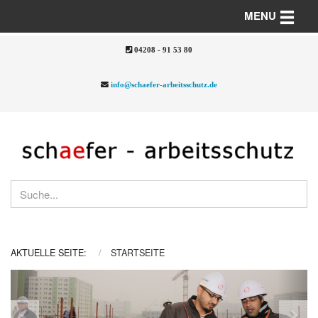
Toggle n
MENU
04208 - 91 53 80
info@schaefer-arbeitsschutz.de
AKTUELLE SEITE:
STARTSEITE
Previous
Nex