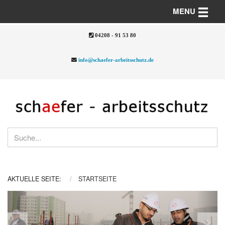
Toggle n
MENU
04208 - 91 53 80
info@schaefer-arbeitsschutz.de
AKTUELLE SEITE:
STARTSEITE
Previous
Nex