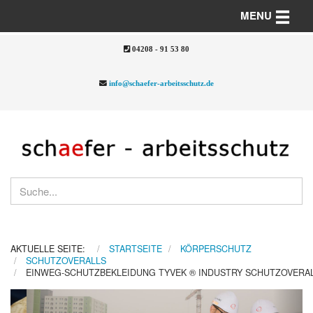
Toggle n
MENU
04208 - 91 53 80
info@schaefer-arbeitsschutz.de
AKTUELLE SEITE:
STARTSEITE
KÖRPERSCHUTZ
SCHUTZOVERALLS
EINWEG-SCHUTZBEKLEIDUNG TYVEK ® INDUSTRY SCHUTZOVERAL
Previous
Nex