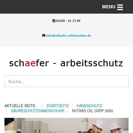
Toggle n
MENU
04208 - 91 53 80
info@schaefer-arbeitsschutz.de
AKTUELLE SEITE:
STARTSEITE
HANDSCHUTZ
SÄURESCHUTZHANDSCHUHE
NITRAS OIL GRIP 3550
Previous
Nex