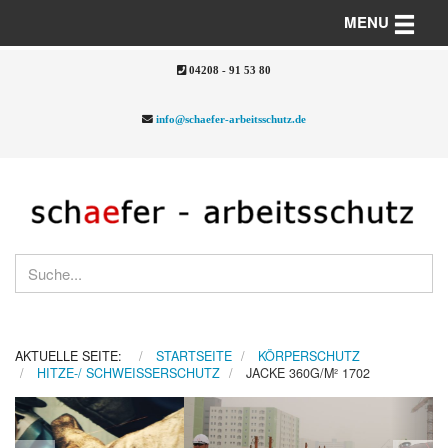
Toggle n
MENU
04208 - 91 53 80
info@schaefer-arbeitsschutz.de
AKTUELLE SEITE:
STARTSEITE
KÖRPERSCHUTZ
HITZE-/ SCHWEISSERSCHUTZ
JACKE 360G/M² 1702
Previous
Nex