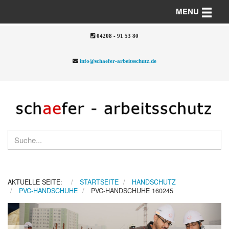
Toggle n
MENU
04208 - 91 53 80
info@schaefer-arbeitsschutz.de
AKTUELLE SEITE:
STARTSEITE
HANDSCHUTZ
PVC-HANDSCHUHE
PVC-HANDSCHUHE 160245
Previous
Nex