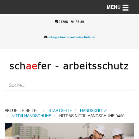
Toggle n
MENU
04208 - 91 53 80
info@schaefer-arbeitsschutz.de
AKTUELLE SEITE:
STARTSEITE
HANDSCHUTZ
NITRILHANDSCHUHE
NITRAS NITRILHANDSCHUHE 3430
Previous
Nex