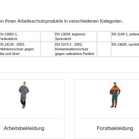
ten Ihnen Arbeitsschutzprodukte in verschiedenen Kategorien.
EN 13982-1;
EN 13034; begrenzt
EN 1149-1; antista
Partikeldicht
Spritzdicht
EN 14126 : 2003;
EN 1073-2 : 2002;
EN 14605; sprühd
Infektionsschutz gegen
Kontaminationsschutz
Blut und Viren
gegen radioaktive Partikel
Arbeitsbekleidung
Forstbekleidung