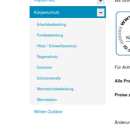
Wir füh
Körperschutz
Arbeitsbekleidung
Forstbekleidung
Hitze-/ Schweißerschutz
Regenschutz
Für Anf
Schürzen
Schutzoveralls
Alle Pr
Warnschutzbekleidung
Preise 
Warnwesten
Winter Outdoor
Änderun