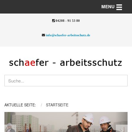
Toggle n
MENU
04208 - 91 53 80
info@schaefer-arbeitsschutz.de
AKTUELLE SEITE:
STARTSEITE
Previous
Nex