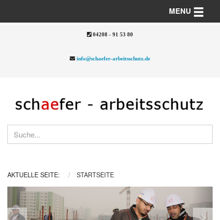
Toggle n
MENU
04208 - 91 53 80
info@schaefer-arbeitsschutz.de
AKTUELLE SEITE:
STARTSEITE
Previous
Nex