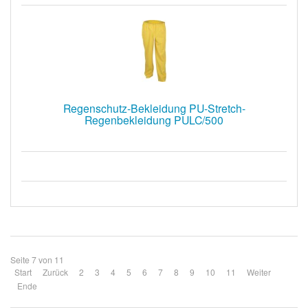
Regenschutz-Bekleidung PU-Stretch-
Regenbekleidung PULC/500
Seite 7 von 11
Start
Zurück
2
3
4
5
6
7
8
9
10
11
Weiter
Ende