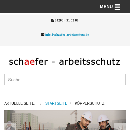
Toggle n
MENU
04208 - 91 53 80
info@schaefer-arbeitsschutz.de
AKTUELLE SEITE:
STARTSEITE
KÖRPERSCHUTZ
Previous
Nex