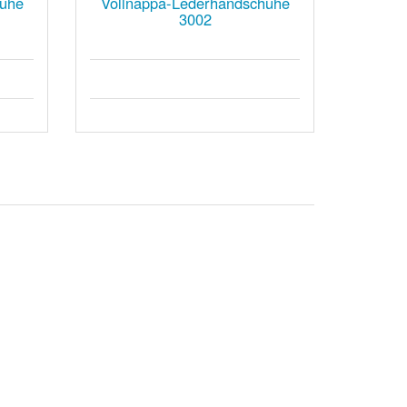
huhe
Vollnappa-Lederhandschuhe
3002