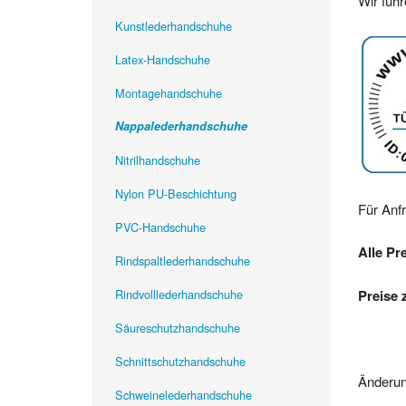
Wir füh
Kunstlederhandschuhe
Latex-Handschuhe
Montagehandschuhe
Nappalederhandschuhe
Nitrilhandschuhe
Nylon PU-Beschichtung
Für Anf
PVC-Handschuhe
Alle Pr
Rindspaltlederhandschuhe
Rindvolllederhandschuhe
Preise 
Säureschutzhandschuhe
Schnittschutzhandschuhe
Änderun
Schweinelederhandschuhe