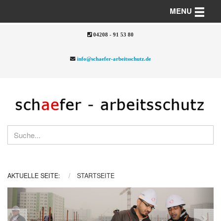
Toggle n
MENU
04208 - 91 53 80
info@schaefer-arbeitsschutz.de
AKTUELLE SEITE:
STARTSEITE
Previous
Nex