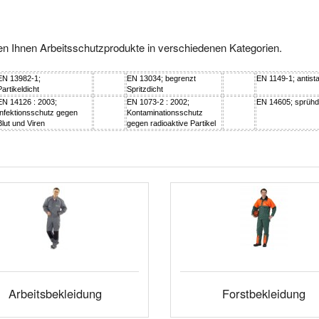
ten Ihnen Arbeitsschutzprodukte in verschiedenen Kategorien.
EN 13982-1;
EN 13034; begrenzt
EN 1149-1; antista
Partikeldicht
Spritzdicht
EN 14126 : 2003;
EN 1073-2 : 2002;
EN 14605; sprühd
Infektionsschutz gegen
Kontaminationsschutz
Blut und Viren
gegen radioaktive Partikel
Arbeitsbekleidung
Forstbekleidung