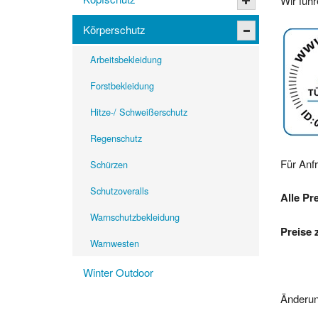
Wir füh
Körperschutz
Arbeitsbekleidung
Forstbekleidung
Hitze-/ Schweißerschutz
Regenschutz
Für Anf
Schürzen
Schutzoveralls
Alle Pr
Warnschutzbekleidung
Preise 
Warnwesten
Winter Outdoor
Änderun