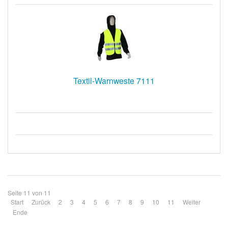
Textil-Warnweste 7111
Seite 11 von 11
Start
Zurück
2
3
4
5
6
7
8
9
10
11
Weiter
Ende