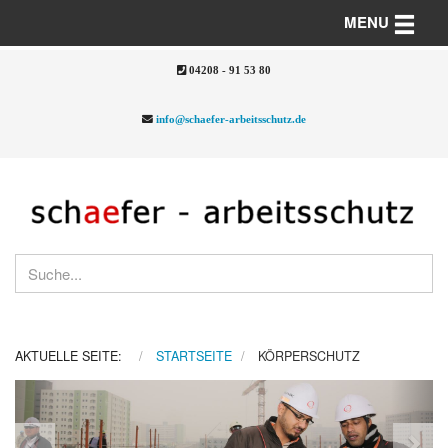
Toggle n
MENU
04208 - 91 53 80
info@schaefer-arbeitsschutz.de
AKTUELLE SEITE:
STARTSEITE
KÖRPERSCHUTZ
Previous
Nex