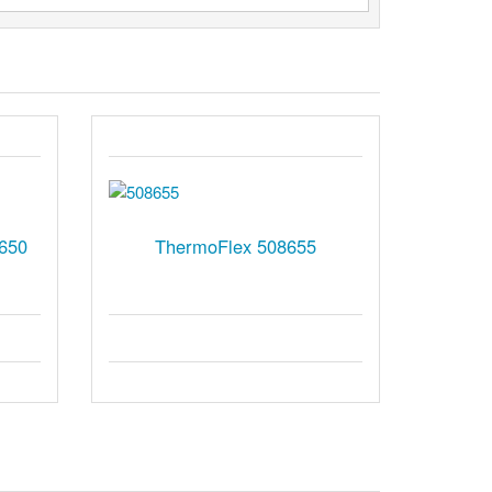
650
ThermoFlex 508655