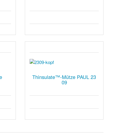
e
Thinsulate™-Mütze PAUL 23
09