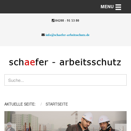
Toggle n
MENU
04208 - 91 53 80
info@schaefer-arbeitsschutz.de
AKTUELLE SEITE:
STARTSEITE
Previous
Nex