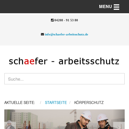
Toggle n
MENU
04208 - 91 53 80
info@schaefer-arbeitsschutz.de
AKTUELLE SEITE:
STARTSEITE
KÖRPERSCHUTZ
Previous
Nex