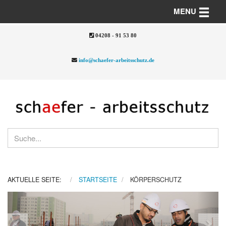
Toggle n
MENU
04208 - 91 53 80
info@schaefer-arbeitsschutz.de
AKTUELLE SEITE:
STARTSEITE
KÖRPERSCHUTZ
Previous
Nex