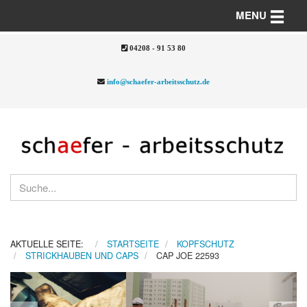
Toggle n
MENU
04208 - 91 53 80
info@schaefer-arbeitsschutz.de
AKTUELLE SEITE:
STARTSEITE
KOPFSCHUTZ
STRICKHAUBEN UND CAPS
CAP JOE 22593
Previous
Nex