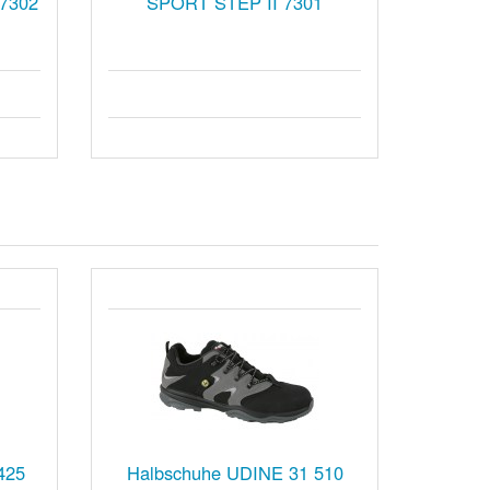
7302
SPORT STEP II 7301
425
Halbschuhe UDINE 31 510