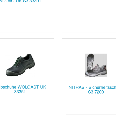
NUOVO ÜK S3 33301
lbschuhe WOLGAST ÜK
NITRAS - Sicherheitssc
33351
S3 7200