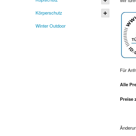
Wir füh
Körperschutz
Winter Outdoor
Für Anf
Alle Pr
Preise 
Änderun