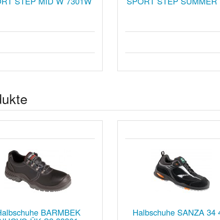
RT STEP MID W 7301W
SPORT STEP SUMMER 
dukte
Halbschuhe BARMBEK
Halbschuhe SANZA 34 