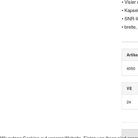
• Visie
• Kapse
• SNR-W
• breite
Artike
4050
VE
24
Wir nutzen Cookies auf unserer Website. Einige von ihnen sind essen