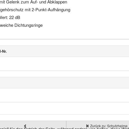
r mit Gelenk zum Auf- und Abklappen
lgehörschutz mit 2-Punkt-Aufhängung
ert: 22 dB
, weiche Dichtungsringe
l-Nr.
Zurück zu: Schutzhelme
ziell für den Betrieb der Seite, während andere uns helfen, diese We