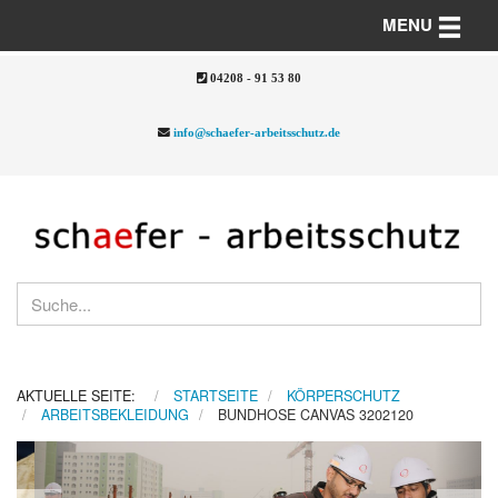
Toggle n
MENU
04208 - 91 53 80
info@schaefer-arbeitsschutz.de
AKTUELLE SEITE:
STARTSEITE
KÖRPERSCHUTZ
ARBEITSBEKLEIDUNG
BUNDHOSE CANVAS 3202120
Previous
Nex