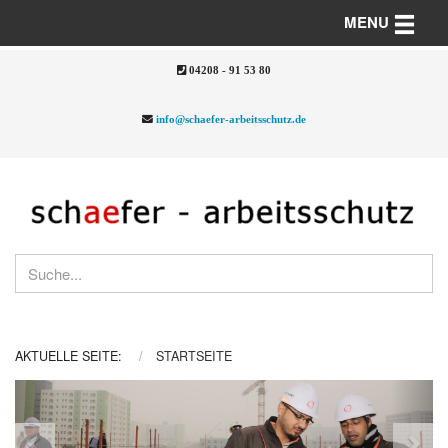
Toggle n
MENU
04208 - 91 53 80
info@schaefer-arbeitsschutz.de
AKTUELLE SEITE:
STARTSEITE
Previous
Nex